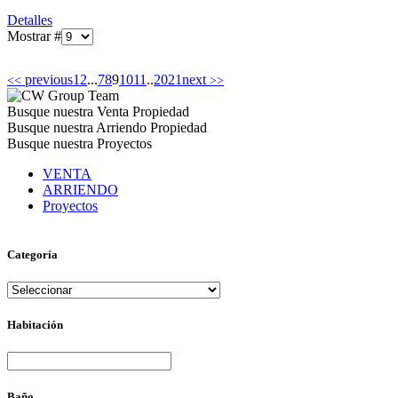
Detalles
Mostrar #
previous
1
2
...
7
8
9
10
11
..
20
21
next
<<
>>
Busque nuestra Venta Propiedad
Busque nuestra Arriendo Propiedad
Busque nuestra Proyectos
VENTA
ARRIENDO
Proyectos
Categoría
Habitación
Baño