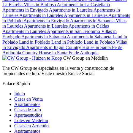
La Estrella
Villas in Barbosa
Apartments in La Castellana
Apartments in Envigado
Apartments in Laureles
Apartments in
Laureles
Apartments in Laureles
Apartments in Laureles
Apartments
in Poblado
Apartments in Envigado
Apartments in Sabaneta
Villas
in Laureles
Apartments in Laureles
Apartments in Caldas
Apartments in Laureles
Apartments in San Jeronimo
Villas in
Envigado
Apartments in Sabaneta
Apartments in Sabaneta
Land in
Poblado
Land in Poblado
Land in Poblado
Land in Poblado
Villas
in Envigado
Apartments in Itagui
Country House in Santa Fe de
Antioquia
Country House in Santa Fe de Antioquia
CW Group en Medellin
The CW Group se especializa en la venta y construccion de
propiedades de lujo. Visite nuestro Enlace Social.
Enlace Rápido
Inicio
Casas en Venta
Apartamentos
Casas de Lujo
Apartaestudios
Lotes en Medellin
Casas en Arriendo
Apartamentos